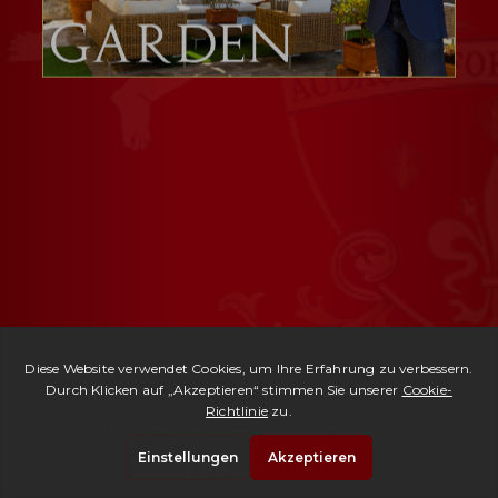
Ref. 2975 -
Dimora San Giuliano
| € 1,950,000