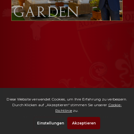
Ref. 2975 -
Dimora San Giuliano
| € 1,950,000