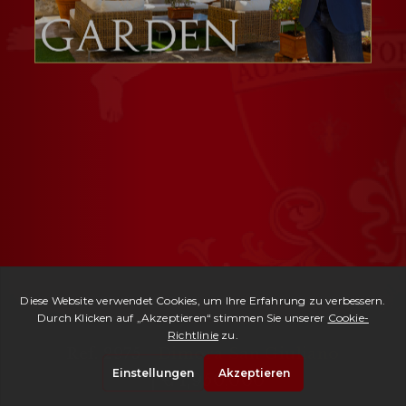
Ref. 2975 -
Dimora San Giuliano
| € 1,950,000