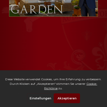
Ref. 2975 -
Dimora San Giuliano
| € 1,950,000