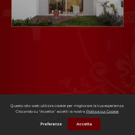
Rif. 1617 -
Villa Restelo
| € 1.395.000