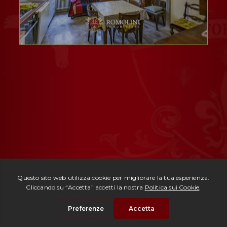
Rif. 2997 -
Palazzo Piero
| € 130.000