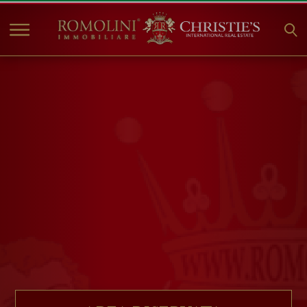
HOME
IMMOBILI IN VENDITA
COLLEZIONI
COMPANY
CHRISTIE'S
CONTATTI
Valuta:
€
$
£
Lingua: