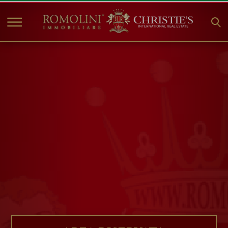
HOME
IMMOBILI IN VENDITA
COLLEZIONI
COMPANY
CHRISTIE'S
CONTATTI
Valuta:
€
$
£
Lingua: