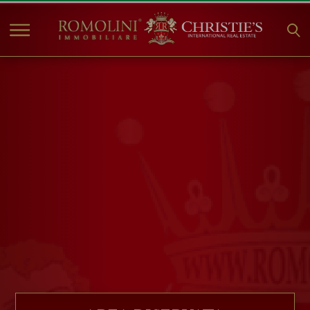
HOME
IMMOBILI IN VENDITA
COLLEZIONI
COMPANY
CHRISTIE'S
CONTATTI
Valuta:
€
$
£
Lingua: