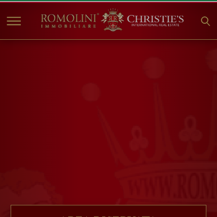
HOME
IMMOBILI IN VENDITA
COLLEZIONI
COMPANY
CHRISTIE'S
CONTATTI
Valuta:
€
$
£
Lingua: