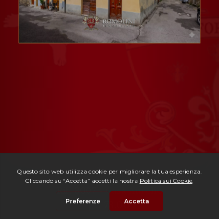
Rif. 3007 -
Casa Aurelio
| € 78.000