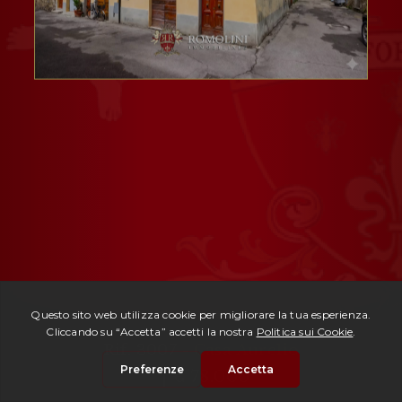
Rif. 3007 -
Casa Aurelio
| € 78.000