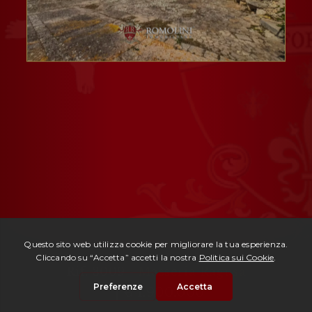
Rif. 3009 -
Masseria Ragusa
| € 1.900.000