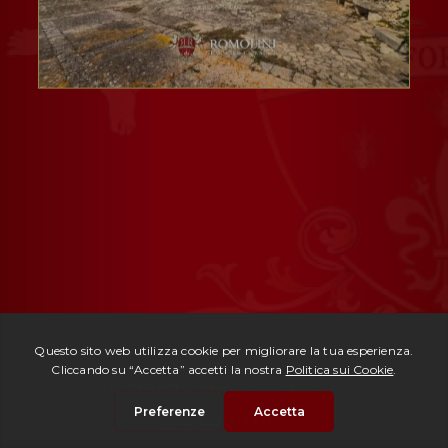
Rif. 3009 -
Masseria Ragusa
| € 1.900.000