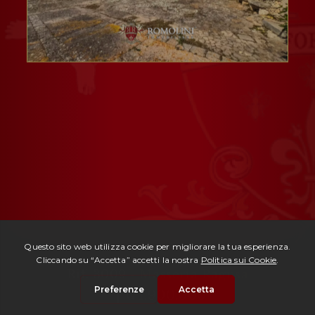
Rif. 3009 -
Masseria Ragusa
| € 1.900.000