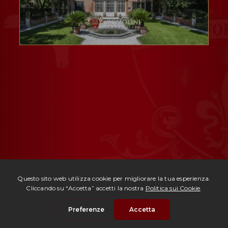
Rif. 3010 -
Villa d'Epoca Perugia
| € 2.600.000