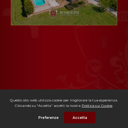
Rif. 3012 -
Casale Cingoli
| € 595.000