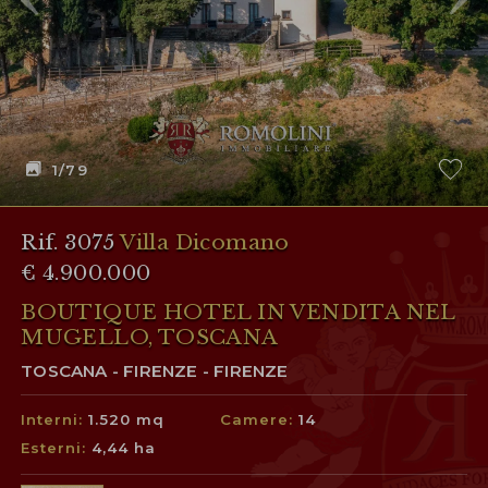
1
/79
Rif. 3075
Villa Dicomano
€ 4.900.000
BOUTIQUE HOTEL IN VENDITA NEL
MUGELLO, TOSCANA
TOSCANA - FIRENZE - FIRENZE
Interni:
1.520 mq
Camere:
14
Esterni:
4,44 ha