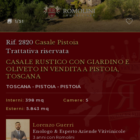
1
/51
Rif. 2820
Casale Pistoia
Trattativa riservata
CASALE RUSTICO CON GIARDINO E
OLIVETO IN VENDITA A PISTOIA,
TOSCANA
TOSCANA - PISTOIA - PISTOIA
Interni:
398 mq
Camere:
5
Esterni:
5.843 mq
Lorenzo Guerri
Enologo & Esperto Aziende Vitivinicole
3 anni con Romolini