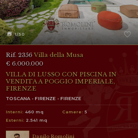
1
/50
Rif. 2356
Villa della Musa
€ 6.000.000
VILLA DI LUSSO CON PISCINA IN
VENDITA A POGGIO IMPERIALE,
FIRENZE
TOSCANA - FIRENZE - FIRENZE
Interni:
460 mq
Camere:
5
Esterni:
2.541 mq
Danilo Romolini