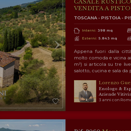
CASALE RUSTICO
VENDITA A PISTO
TOSCANA - PISTOIA - PI
Interni:
398 mq
Esterni:
5.843 mq
Appena fuori dalla cit
molto comoda e vicina ai 
m²) si articola su tre liv
salotto, cucina e sala da 
primo piano si arriva 
Attorno all’edificio si
Lorenzo Gue
camere e due bagni; il 
panoramica sulla campag
Enologo & Esp
ristrutturare.
oliveto
(4.200 m²) che p
Aziende Vitivi
olio per uso personale.
3 anni con Romo
CITTÀ PIÙ 
Servizi più vicini (3km