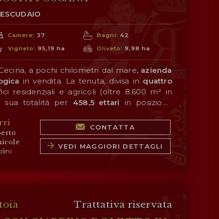
TESCUDAIO
Camere:
37
Bagni:
42
Vigneto:
95,19 ha
Oliveto:
9,98 ha
i Cecina, a pochi chilometri dal mare,
azienda
logica
in vendita. La tenuta, divisa in
quattro
ci residenziali e agricoli (oltre 8.600 m² in
la sua totalità per
458,5 ettari
in posizione
cina
e non lontano dal mare che influisce
rri
ità dei prodotti.
zienda è la produzione di vino, portata avanti
CONTATTA
erto
onante
vigneto di 95,2 ettari
con varietà
nicole
h, Cabernet Franc, Cabernet Sauvignon, Petit
VEDI MAGGIORI DETTAGLI
lini
sanne. La produzione si compone di una linea
 blend, tutti con denominazione
Costa Toscana
è costituito da
o degli anni con punteggi molto elevati su
oliveti
(9,9 ha), ampie porzioni
tore.
olto adatti per l’impianto di ulteriori vigne o
stensioni di boschi (305,9 ha) che assicurano
toia
Trattativa riservata
ate ed escursioni nel verde.