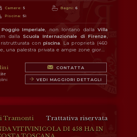
Camere:
5
Bagni:
6
Piscina:
Sì
i
Poggio Imperiale
, non lontano dalla
Villa
km dalla
Scuola Internazionale di Firenze
,
ristrutturata con
piscina
. La proprietà (460
, una palestra privata e ampie zone giorno
e affreschi. All’esterno, il
ibili nelle vicinanze (circa 1 km; 2’ in auto) e il
giardino
(880 m²)
e
× 3 m
è facilmente raggiungibile da
e un’elegante fontana progettata
Porta Romana
ini
CONTATTA
enze, molte delle città storiche della
Buontalenti
nel Cinquecento.
Toscana
ite
o più di un’ora di auto (San Casciano in Val di
VEDI MAGGIORI DETTAGLI
lini
anti, San Gimignano, Monteriggioni, Siena…).
, Forte dei Marmi) è a poco più di un’ora di
i Tramonti
Trattativa riservata
DA VITIVINICOLA DI 458 HA IN
COSTA TOSCANA