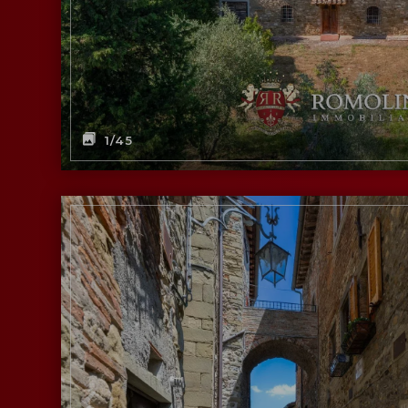
1
/45