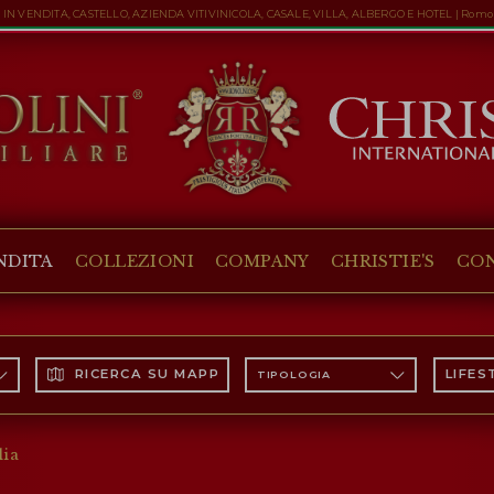
IN VENDITA, CASTELLO, AZIENDA VITIVINICOLA, CASALE, VILLA, ALBERGO E HOTEL | Romo
NDITA
COLLEZIONI
COMPANY
CHRISTIE'S
CO
RICERCA SU MAPPA
LIFES
TIPOLOGIA
lia