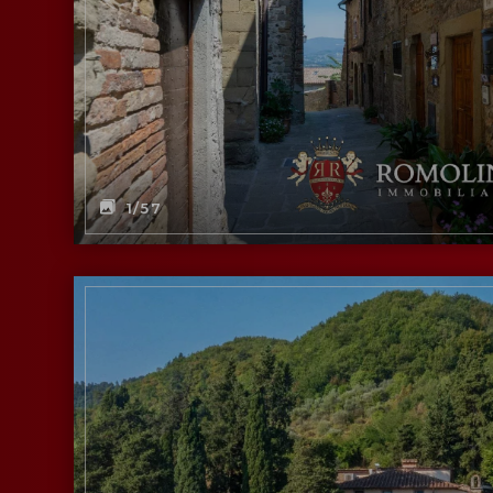
1
/57