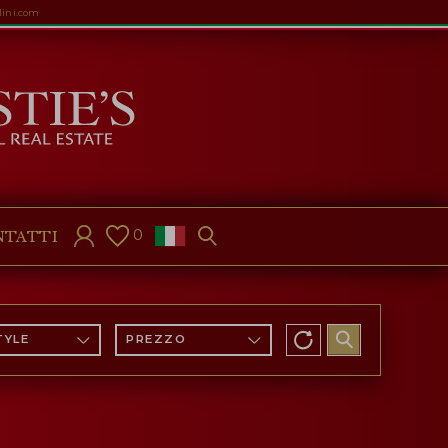
lini.com
0
NTATTI
TYLE
PREZZO