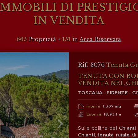
IMMOBILI DI PRESTIGI
IN VENDITA
665
Proprietà +
151
in
Area Riservata
Rif. 3076
Tenuta Gr
TENUTA CON BOR
VENDITA NEL CH
TOSCANA - FIRENZE - G
Interni:
1.307 mq
Esterni:
18,93 ha
Sulle colline del
Chianti
Chianti
,
tenuta rurale
di 