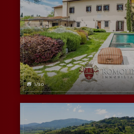
1
/50