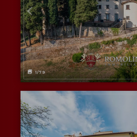
1
/79