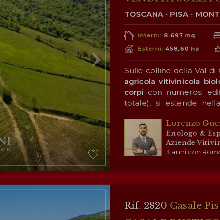
TOSCANA - PISA - MON
Interni:
8.697 mq
Esterni:
458,60 ha
Sulle colline della Val d
agricola vitivinicola bio
corpi
con numerosi edifi
totale), si estende nel
collinare sulla
Val di Ce
Lorenzo Gue
favorevolmente sulla qual
La colonna portate dell’a
Enologo & Esp
grazie a un impressi
Aziende Vitivi
Sangiovese, Merlot, Syra
3 anni con Romo
Verdot, Viognier e Rous
di vini in purezza e due
IGT
Il resto della proprietà 
e premiati nel cors
importanti riviste del set
di seminativo (44,4 ha) m
nuove colture, e grandi e
Rif. 2820
Casale Pis
posti ideali per passeggi