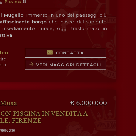
Piscina:
Sì
 un caratteristico soppalco sfruttabile come
aggiuntivo.
el Mugello
, immerso in uno dei paesaggi più
affascinante borgo
che nasce dal sapiente
insediamento rurale, oggi trasformato in
ettiva
.
ascino dell'
architettura tradizionale toscana
,
ini
CONTATTA
to con ambienti accoglienti e raffinati,
ite
di alto livello
a breve distanza da
Firenze
.
VEDI MAGGIORI DETTAGLI
lini
a in
più edifici
e comprende
unità abitative
ate per l'accoglienza degli ospiti. Gli interni,
iti, ospitano confortevoli zone giorno con
ei dettagli e spazi dedicati al benessere,
ima e rilassante.
a Musa
€ 6.000.000
n'
esclusiva area wellness
con
Jacuzzi, sauna,
CON PISCINA IN VENDITA A
x
, elemento che arricchisce ulteriormente il
LE, FIRENZE
IRENZE