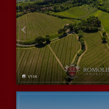
1
/136