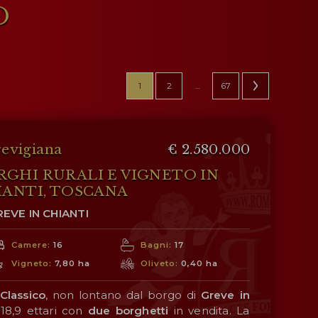
O
1
2
...
67
evigiana
€ 2.580.000
GHI RURALI E VIGNETO IN
IANTI, TOSCANA
REVE IN CHIANTI
Camere:
16
Bagni:
17
Vigneto:
7,80 ha
Oliveto:
0,40 ha
 Classico
, non lontano dal borgo di
Greve in
18,9 ettari con
due borghetti
in vendita. La