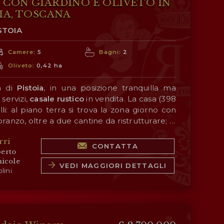
 CON GIARDINO E OLIVETO IN
IA, TOSCANA
STOIA
Camere:
5
Bagni:
2
Oliveto:
0,42 ha
tà di
Pistoia
, in una posizione tranquilla ma
servizi,
casale rustico
in vendita. La casa (398
elli: al piano terra si trova la zona giorno con
pranzo, oltre a due cantine da ristrutturare; al
invece alla zona notte composta di cinque
 stende un
giardino di 1.600 m²
con vista
rri
sottotetto (anticamente una colombaia) è da
na circostante, circondato a sua volta da un
CONTATTA
erto
ermette di produrre una piccola quantità di
nicole
VEDI MAGGIORI DETTAGLI
lini
VICINE
; 5’), Pistoia (4km; 7’), Monsummano Terme