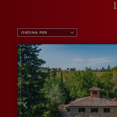
AREA RISERVATA
WISHLIST (
0
)