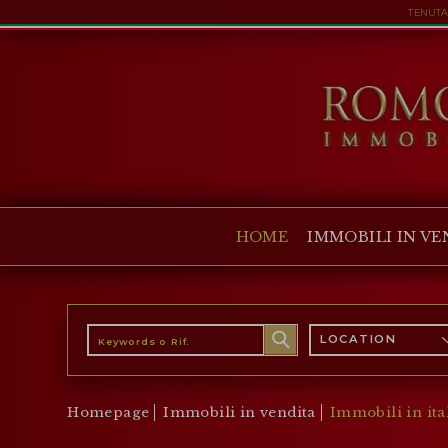
TENUTA 
HOME
IMMOBILI IN VENDITA
COLLEZIONI
COMPANY
HOME
IMMOBILI IN VE
CHRISTIE'S
CONTATTI
Valuta:
LOCATION
€
$
£
Lingua:
Homepage
Immobili in vendita
Immobili in ita