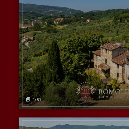
1
/51