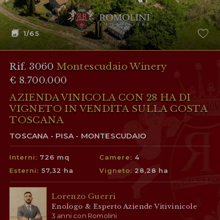
1
/65
Rif. 3060
Montescudaio Winery
€ 8.700.000
AZIENDA VINICOLA CON 28 HA DI
VIGNETO IN VENDITA SULLA COSTA
TOSCANA
TOSCANA - PISA - MONTESCUDAIO
Interni:
726 mq
Camere:
4
Esterni:
57,32 ha
Vigneto:
28,28 ha
Lorenzo Guerri
Enologo & Esperto Aziende Vitivinicole
3 anni con Romolini