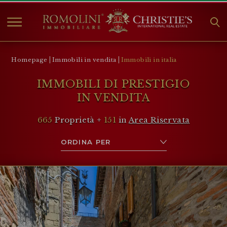
HOME
Homepage
Immobili in vendita
Immobili in italia
IMMOBILI IN VENDITA
IMMOBILI DI PRESTIGIO
COLLEZIONI
IN VENDITA
COMPANY
665
Proprietà +
151
in
Area Riservata
CHRISTIE'S
CONTATTI
Valuta:
€
$
£
Lingua: