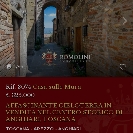
AREA RISERVATA
WISHLIST (
0
)
1
/57
Rif. 3074
Casa sulle Mura
€ 325.000
AFFASCINANTE CIELOTERRA IN
VENDITA NEL CENTRO STORICO DI
ANGHIARI, TOSCANA
TOSCANA - AREZZO - ANGHIARI