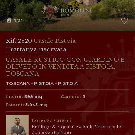
1
/51
Rif. 2820
Casale Pistoia
Trattativa riservata
CASALE RUSTICO CON GIARDINO E
OLIVETO IN VENDITA A PISTOIA,
TOSCANA
TOSCANA - PISTOIA - PISTOIA
Interni:
398 mq
Camere:
5
Esterni:
5.843 mq
Lorenzo Guerri
Enologo & Esperto Aziende Vitivinicole
3 anni con Romolini