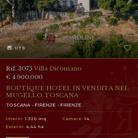
1
/79
Rif. 3075
Villa Dicomano
€ 4.900.000
BOUTIQUE HOTEL IN VENDITA NEL
MUGELLO, TOSCANA
TOSCANA - FIRENZE - FIRENZE
Interni:
1.520 mq
Camere:
14
Esterni:
4,44 ha