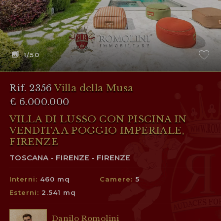
1
/50
Rif. 2356
Villa della Musa
€ 6.000.000
VILLA DI LUSSO CON PISCINA IN
VENDITA A POGGIO IMPERIALE,
FIRENZE
TOSCANA - FIRENZE - FIRENZE
Interni:
460 mq
Camere:
5
Esterni:
2.541 mq
Danilo Romolini