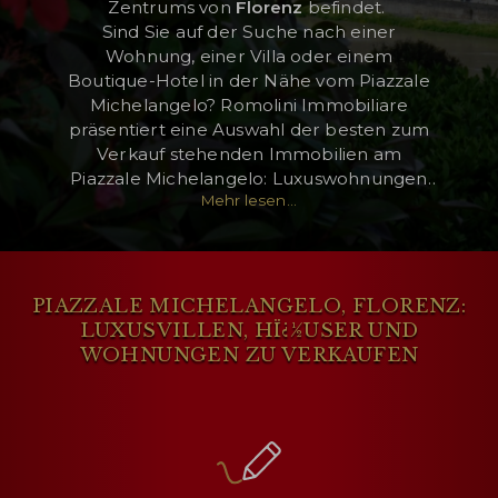
Zentrums von
Florenz
befindet.
Sind Sie auf der Suche nach einer
Wohnung, einer Villa oder einem
Boutique-Hotel in der Nähe vom Piazzale
KUNDENBEREICH
Michelangelo? Romolini Immobiliare
präsentiert eine Auswahl der besten zum
WISHLIST (
0
)
Verkauf stehenden Immobilien am
Piazzale Michelangelo: Luxuswohnungen
Mehr lesen...
in Florenz, Boutique-Hotels in der Nähe
vom Piazzale Michelangelo, Villen mit
Panoramablick zum Verkauf am Piazzale
Michelangelo, Florenz.
PIAZZALE MICHELANGELO, FLORENZ:
LUXUSVILLEN, HÏ¿½USER UND
WOHNUNGEN ZU VERKAUFEN