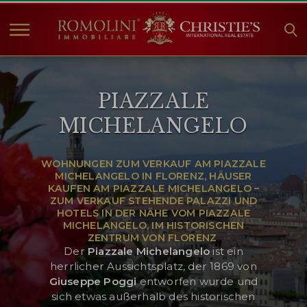
HOME
PIAZZALE
IMMOBILIEN ZUM
VERKAUF
MICHELANGELO
ANGEBOTE
UNTERNEHMEN
WOHNUNGEN ZUM VERKAUF AM PIAZZALE
MICHELANGELO IN FLORENZ, HÄUSER
CHRISTIE'S
KAUFEN AM PIAZZALE MICHELANGELO –
ZUM VERKAUF STEHENDE PALAZZI UND
KONTAKT
HOTELS IN DER NÄHE VOM PIAZZALE
MICHELANGELO, IM HISTORISCHEN
Currency:
ZENTRUM VON FLORENZ
Der
Piazzale Michelangelo
ist ein
€
$
£
herrlicher Aussichtsplatz, der 1869 von
Giuseppe Poggi
entworfen wurde und
Sprache:
sich etwas außerhalb des historischen