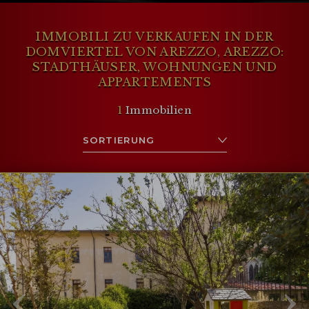
einen besonderen Ausblick, und jede
Gasse spiegelt ein Stück des reichen
kulturellen Erbes von Arezzo wider.
IMMOBILI ZU VERKAUFEN IN DER
DOMVIERTEL VON AREZZO, AREZZO:
STADTHÄUSER, WOHNUNGEN UND
APPARTEMENTS
1
Immobilien