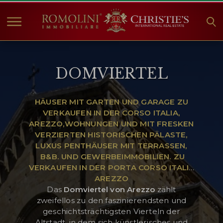
HOME
DOMVIERTEL
IMMOBILIEN ZUM
VERKAUF
ANGEBOTE
HÄUSER MIT GARTEN UND GARAGE ZU
VERKAUFEN IN DER CORSO ITALIA,
UNTERNEHMEN
AREZZO,WOHNUNGEN UND MIT FRESKEN
CHRISTIE'S
VERZIERTEN HISTORISCHEN PÄLASTE,
LUXUS PENTHÄUSER MIT TERRASSEN,
KONTAKT
B&B. UND GEWERBEIMMOBILIEN. ZU
VERKAUFEN IN DER PORTA CORSO ITALIA
Currency:
AREZZO
€
$
£
Das
Domviertel von Arezzo
zählt
zweifellos zu den faszinierendsten und
geschichtsträchtigsten Vierteln der
Sprache:
Altstadt, in dem sich künstlerisches und