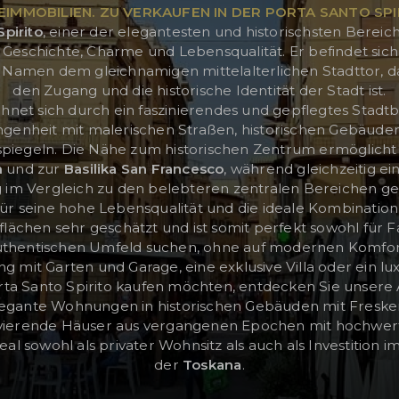
IMMOBILIEN. ZU VERKAUFEN IN DER PORTA SANTO SPI
Spirito
, einer der elegantesten und historischsten Berei
 Geschichte, Charme und Lebensqualität. Er befindet sich
 Namen dem gleichnamigen mittelalterlichen Stadttor, das
den Zugang und die historische Identität der Stadt ist.
chnet sich durch ein faszinierendes und gepflegtes Stadt
enheit mit malerischen Straßen, historischen Gebäuden 
spiegeln. Die Nähe zum historischen Zentrum ermöglich
m
und zur
Basilika San Francesco
, während gleichzeitig ei
m Vergleich zu den belebteren zentralen Bereichen ge
 für seine hohe Lebensqualität und die ideale Kombinati
ächen sehr geschätzt und ist somit perfekt sowohl für Fam
uthentischen Umfeld suchen, ohne auf modernen Komfor
 mit Garten und Garage, eine exklusive Villa oder ein lu
rta Santo Spirito kaufen möchten, entdecken Sie unsere
elegante Wohnungen in historischen Gebäuden mit Freske
ovierende Häuser aus vergangenen Epochen mit hochwer
eal sowohl als privater Wohnsitz als auch als Investition
der
Toskana
.