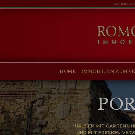
IMMOBILI ZU
HOME
IMMOBILIEN ZUM
VERKAUF
ANGEBOTE
UNTERNEHMEN
HOME
IMMOBILIEN ZUM V
CHRISTIE'S
KONTAKT
POR
Currency:
€
$
£
HÄUSER MIT GARTEN UN
Sprache:
UND MIT FRESKEN VERZ