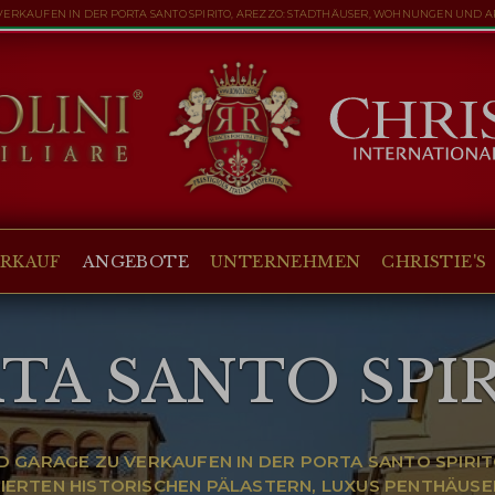
 VERKAUFEN IN DER PORTA SANTO SPIRITO, AREZZO: STADTHÄUSER, WOHNUNGEN UND 
ERKAUF
ANGEBOTE
UNTERNEHMEN
CHRISTIE'S
TA SANTO SPI
D GARAGE ZU VERKAUFEN IN DER PORTA SANTO SPIR
IERTEN HISTORISCHEN PÄLASTERN, LUXUS PENTHÄUSE