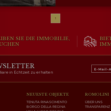
in just over an hour and 
1
IBEN SIE DIE IMMOBILIE,
BIE
 SUCHEN
IMM
WSLETTER
are in Echtzeit zu erhalten
NEUESTE OBJEKTE
ROMOLINI
TENUTA RINASCIMENTO
ÜBER UNS
BORGO DELLA REGINA
TRANSPARENZ