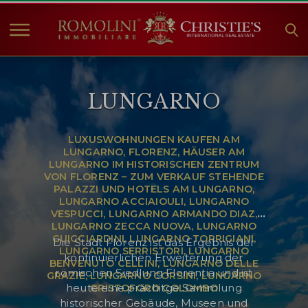
HOME
LUNGARNO
IMMOBILIEN ZUM
VERKAUF
ANGEBOTE
LUXUSWOHNUNGEN KAUFEN AM
LUNGARNO, FLORENZ, HÄUSER AM
UNTERNEHMEN
LUNGARNO IM HISTORISCHEN ZENTRUM
VON FLORENZ – ZUM VERKAUF STEHENDE
CHRISTIE'S
PALAZZI UND HOTELS AM LUNGARNO,
LUNGARNO ACCIAIOULI, LUNGARNO
KONTAKT
VESPUCCI, LUNGARNO ARMANDO DIAZ,
LUNGARNO ZECCA NUOVA, LUNGARNO
Currency:
GUICCIARDINI, LUNGARNO TORRIGIANI,
Die Stadt Florenz ist das Ergebnis der
LUNGARNO SERRISTORI, LUNGARNO
kontinuierlichen Erweiterung der
€
$
£
BENVENUTO CELLINI, LUNGARNO DELLE
römischen Siedlung Florentia und ist
GRAZIE, LUNGARNO CORSINI, LUNGARNO
heute eine prächitge Sammlung
CRISTOFORO COLOMBO
Sprache:
historischer Gebäude, Museen und