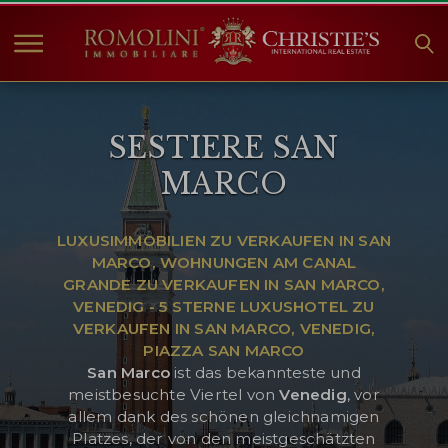
HOME
SESTIERE SAN
IMMOBILIEN ZUM
VERKAUF
MARCO
ANGEBOTE
UNTERNEHMEN
LUXUSIMMOBILIEN ZU VERKAUFEN IN SAN
MARCO, WOHNUNGEN AM CANAL
CHRISTIE'S
GRANDE ZU VERKAUFEN IN SAN MARCO,
KONTAKT
VENEDIG - 5 STERNE LUXUSHOTEL ZU
VERKAUFEN IN SAN MARCO, VENEDIG,
Currency:
PIAZZA SAN MARCO
San
Marco
ist das bekannteste und
€
$
£
meistbesuchte Viertel von
Venedig
, vor
allem dank des schönen gleichnamigen
Sprache:
Platzes, der von den meistgeschätzten