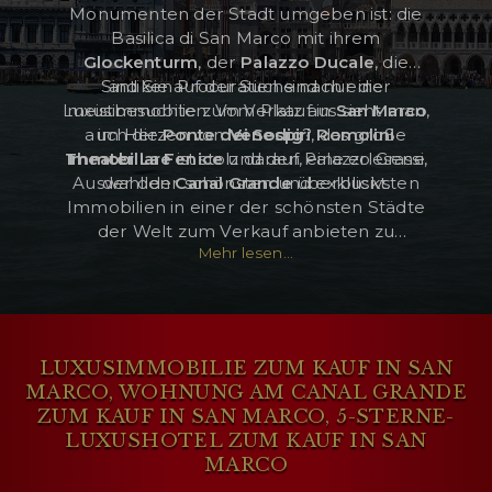
Monumenten der Stadt umgeben ist: die
Basilica di San Marco mit ihrem
Glockenturm
, der
Palazzo
Ducale
, die
Sind Sie auf der Suche nach einer
antiken Procuratien sind nur die
KUNDENBEREICH
Luxusimmobilie zum Verkauf in
meistbesuchten. Vom Platz aus sieht man
San
Marco
,
auch die
im Herzen von
Ponte
dei
Venedig
Sospiri
?
, das große
Romolini
WISHLIST (
0
)
Theater
Immobiliare
La
Fenice
ist stolz darauf, eine erlesene
und den Palazzo Grassi,
Auswahl der schönsten und exklusivsten
der den
Canal
Grande
überblickt.
Immobilien in einer der schönsten Städte
der Welt zum Verkauf anbieten zu
Mehr lesen...
können: Luxuswohnungen zum Verkauf in
San Marco, Penthäuser zum Verkauf am
Canal Grande, prestigeträchtige
historische Palazzi zum Verkauf in San
Marco, 5-Sterne-Luxushotel zum Verkauf
LUXUSIMMOBILIE ZUM KAUF IN SAN
in Venedig.
MARCO, WOHNUNG AM CANAL GRANDE
ZUM KAUF IN SAN MARCO, 5-STERNE-
LUXUSHOTEL ZUM KAUF IN SAN
MARCO