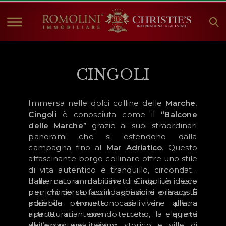
HOME
CINGOLI
IMMOBILI IN VENDITA
COLLEZIONI
Immersa nelle dolci colline delle
Marche
,
COMPANY
Cingoli
è conosciuta come il
“Balcone
CHRISTIE'S
delle Marche”
grazie ai suoi straordinari
panorami che si estendono dalla
CONTATTI
campagna fino al
Mar
Adriatico
. Questo
affascinante borgo collinare offre uno stile
Valuta:
di vita autentico e tranquillo, circondato
dalla natura, da uliveti e da un ricco
Il mercato immobiliare di Cingoli è ideale
€
$
£
patrimonio storico. I laghi vicini e la costa
per chi cerca fascino, spazio e privacy. È
adriatica permettono di vivere all’aria
possibile trovare casali in pietra
Lingua:
aperta mantenendo tutta la quiete
ristrutturati con terreno, eleganti
dell’entroterra italiano.
abitazioni nel centro storico e ville di