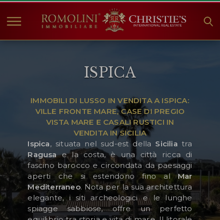
HOME
ISPICA
IMMOBILI IN VENDITA
COLLEZIONI
IMMOBILI DI LUSSO IN VENDITA A ISPICA:
COMPANY
VILLE FRONTE MARE, CASE DI PREGIO
CHRISTIE'S
VISTA MARE E CASALI RUSTICI IN
VENDITA IN SICILIA
CONTATTI
Ispica
, situata nel sud-est della
Sicilia
tra
Ragusa
e la costa, è una città ricca di
Valuta:
fascino barocco e circondata da paesaggi
aperti che si estendono fino al
Mar
€
$
£
Mediterraneo
. Nota per la sua architettura
elegante, i siti archeologici e le lunghe
Lingua:
spiagge sabbiose, offre un perfetto
equilibrio tra storia e vita di mare. Il litorale