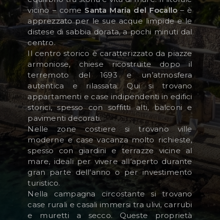
vicino – come
Santa Maria del Focallo
– è
apprezzato per le sue acque limpide e le
distese di sabbia dorata, a pochi minuti dal
AREA RISERVATA
centro.
WISHLIST (
0
)
Il centro storico è caratterizzato da piazze
armoniose, chiese ricostruite dopo il
terremoto del 1693 e un’atmosfera
autentica e rilassata. Qui si trovano
appartamenti e case indipendenti in edifici
storici, spesso con soffitti alti, balconi e
pavimenti decorati.
Nelle zone costiere si trovano ville
moderne e case vacanza molto richieste,
spesso con giardini e terrazze vicine al
mare, ideali per vivere all’aperto durante
gran parte dell’anno o per investimento
turistico.
Nella campagna circostante si trovano
case rurali e casali immersi tra ulivi, carrubi
e muretti a secco. Queste proprietà