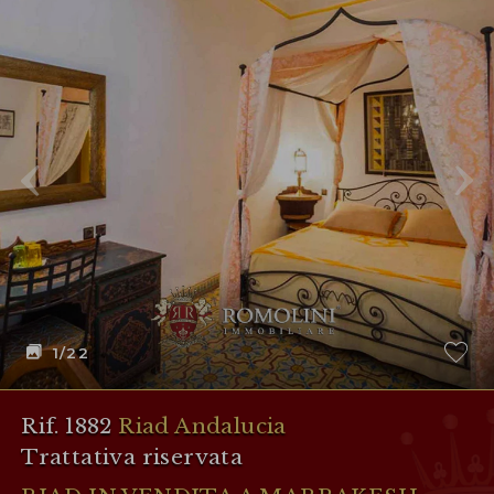
1
/22
Rif. 1882
Riad Andalucia
Trattativa riservata