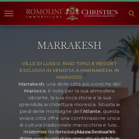
HOME
MARRAKESH
IMMOBILI IN VENDITA
COLLEZIONI
VILLE DI LUSSO, RIAD TIPICI E RESORT
COMPANY
ESCLUSIVI IN VENDITA A MARRAKESH, IN
CHRISTIE'S
MAROCCO
Marrakesh
, una delle città più iconiche del
CONTATTI
Marocco
, è nota per la sua atmosfera
vibrante, la sua ricca storia e la sua
Valuta:
splendida architettura moresca. Situata ai
piedi delle montagne dell'
Atlante
, questa
€
$
£
vivace città offre una combinazione unica
di cultura tradizionale marocchina e lusso
Lingua:
moderno. La famosa
In termini di immobili, Marrakesh offre
piazza Jemaa el-
un'ampia varietà di opzioni che soddisfano
Fnaa
, con i suoi vivaci mercati, gli artisti di