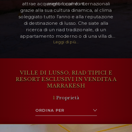
attrae acquirenti locali e internazionali
migliori comfort.
grazie alla sua cultura dinamica, al clima
soleggiato tutto l'anno e alla reputazione
di destinazione di lusso. Che siate alla
ricerca di un riad tradizionale, di un
appartamento moderno o di una villa di
Leggi di più...
lusso, Marrakesh offre una gamma di
opzioni immobiliari in grado di soddisfare
le diverse esigenze. Con il suo mix di
fascino storico, vivacità culturale e vita
contemporanea, Marrakesh è un luogo
VILLE DI LUSSO, RIAD TIPICI E
eccezionale per investire in immobili e
RESORT ESCLUSIVI IN VENDITA A
godersi il meglio della vita marocchina.
MARRAKESH
1
Proprietà