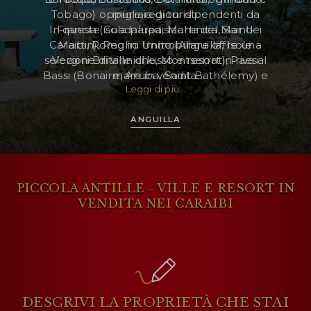
Tobago) oppure regioni dipendenti da
migliaia di turisti.
In queste isola paradisiache del Mar dei
Francia (Guadalupa, Martinica, Saint-
Caraibi, Romolini Immobiliare offre una
Martin), Regno Unito (Anguilla, Isole
AREA RISERVATA
selezione di ville di lusso e resort in riva al
Vergini Britanniche, Montserrat), Paesi
WISHLIST (
0
)
Bassi (Bonaire, Aruba, Saint Bathélemy) e
mare in vendita.
Leggi di più...
Venezuela (Nueva Esparta).
ANGUILLA
PICCOLA ANTILLE - VILLE E RESORT IN
VENDITA NEI CARAIBI
DESCRIVI LA PROPRIETÀ
CHE STAI