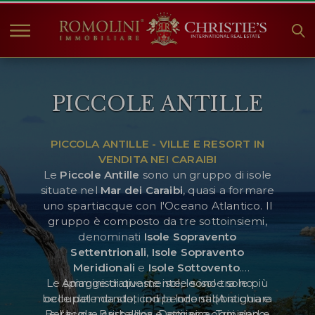
HOME
PICCOLE ANTILLE
IMMOBILI IN VENDITA
COLLEZIONI
PICCOLA ANTILLE - VILLE E RESORT IN
COMPANY
VENDITA NEI CARAIBI
CHRISTIE'S
Le
Piccole Antille
sono un gruppo di isole
situate nel
Mar dei Caraibi
, quasi a formare
CONTATTI
uno spartiacque con l'Oceano Atlantico. Il
gruppo è composto da tre sottoinsiemi,
Valuta:
denominati
Isole Sopravento
Settentrionali
,
Isole Sopravento
€
$
£
Meridionali
e
Isole Sottovento
.
Le spiagge di queste isole sono tra le più
Amministrativamente, le isole sono
Lingua:
belle del mondo, con la loro sabbia chiara
occupate da stati indipendenti (Antigua e
Barbuda, Barbados, Dominica, Trinidad e
e l'acqua cristallina e attirano ogni anno