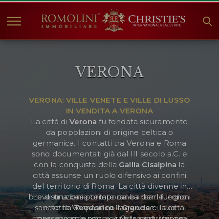
HOME
VERONA
IMMOBILI IN VENDITA
COLLEZIONI
VERONA: VILLE VENETE E VILLE DI LUSSO
COMPANY
IN VENDITA A VERONA
CHRISTIE'S
La città di
Verona
fu fondata sicuramente
da popolazioni di origine celtica o
CONTATTI
germanica. I contatti tra Verona e Roma
sono documentati già dal III secolo a.C. e
Valuta:
con la conquista della
Gallia Cisalpina
la
città assunse un ruolo difensivo ai confini
€
$
£
del territorio di Roma. La città divenne in
breve una base temporanea per le legioni
Le distruzioni portate dai barbari furono
Lingua:
sanate da
e sotto Vespasiano raggiunse il suo
Teodorico il Grande
e la città
riprese vigore sotto gli Ostrogoti. Verona
massimo splendore, con la costruzione