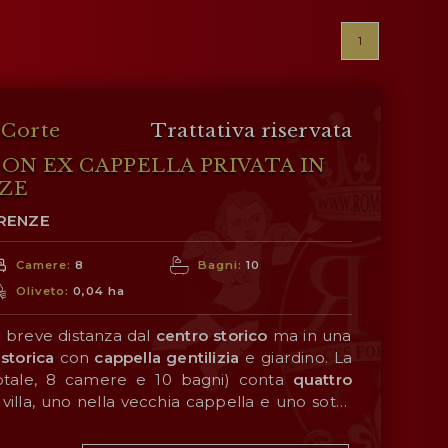
1
a Corte
Trattativa riservata
CON EX CAPPELLA PRIVATA IN
NZE
IRENZE
Camere:
8
Bagni:
10
Oliveto:
0,04 ha
a breve distanza dal
centro
storico
ma in una
 storica
con
cappella gentilizia
e giardino. La
otale, 8 camere e 10 bagni) conta
quattro
villa, uno nella vecchia cappella e uno sotto
cesso indipendente. Il
nibili nelle vicinanze (meno di 1km in auto) e il
cortile
pavimentato
(140
 è poco più lontano. Molte delle città d’arte
curato
(750 m²) sono ideali per piacevoli