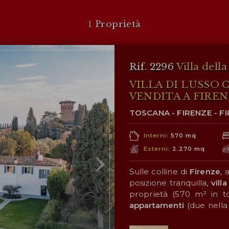
1
Proprietà
Rif. 2296
Villa dell
VILLA DI LUSSO 
VENDITA A FIRE
TOSCANA - FIRENZE - F
Interni:
570 mq
Esterni:
2.270 mq
Sulle colline di
Firenze
, 
posizione tranquilla,
villa
proprietà (570 m² in t
appartamenti
(due nella 
al giardino) tutti con ac
I servizi sono tutti dispo
m²) e il
centro storico di Firenze
giardino
ben