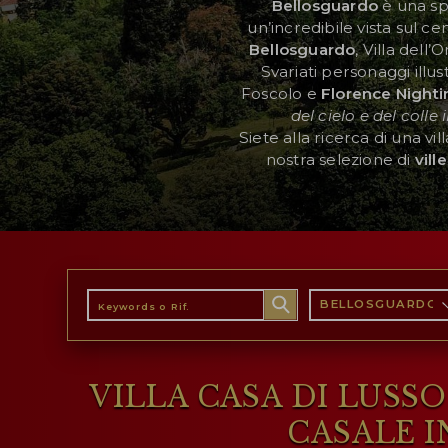
Bellosguardo
è una sp
un’incredibile vista sul cen
Bellosguardo
, Villa dell
AREA RISERVATA
Svariati personaggi illu
Foscolo e
Florence Nighti
WISHLIST (
0
)
del cielo e del colle 
Siete alla ricerca di una vi
nostra selezione di
vill
BELLOSGUARDO
VILLA CASA DI LUSS
CASALE 