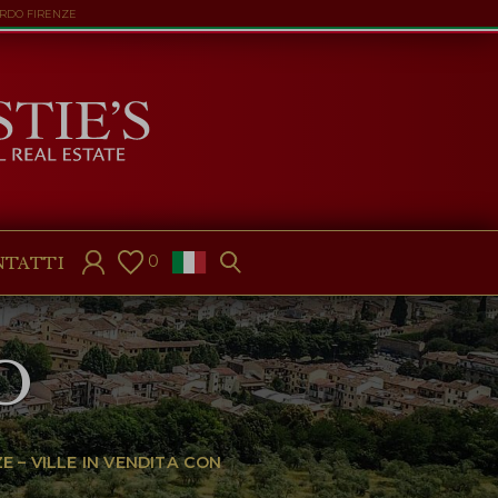
ARDO FIRENZE
0
NTATTI
O
E – VILLE IN VENDITA CON