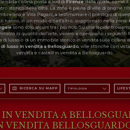
lendida collina posta a sud di
Firenze
dalla quale, come il
tro storico della città. La zona è piena di ville di origine ri
’Ombrellino e Villa Pagani, a testimoniare il prestigio di ques
stri hanno, in un modo o nell’altro, soggiornato nella zona:
ngale
sono solo alcuni tra i più noti. Su una lapide troviamo 
innalza la qualità dell’arte, vissero e operarono i seguenti fi
lla di lusso o di un immobile storico in vendita sulla collina
e di lusso in vendita a Bellosguardo
, ville storiche con vist
vendita e castelli in vendita a Bellosguardo.
RICERCA SU MAPPA
LIFES
TIPOLOGIA
O IN VENDITA A BELLOSG
IN VENDITA BELLOSGUARDO