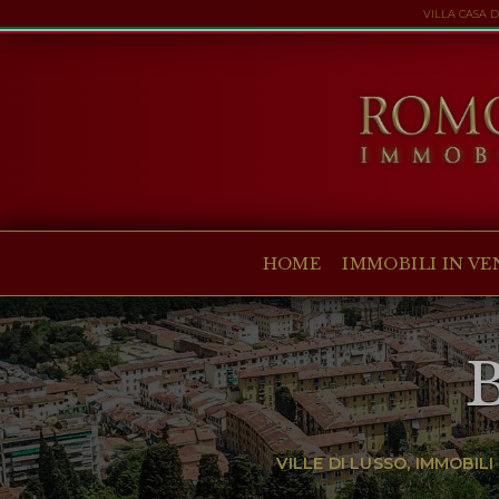
VILLA CASA 
HOME
IMMOBILI IN VENDITA
COLLEZIONI
COMPANY
HOME
IMMOBILI IN VE
CHRISTIE'S
CONTATTI
Valuta:
€
$
£
Lingua:
VILLE DI LUSSO, IMMOBIL