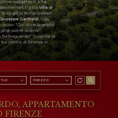
 nome suggerisce, si ha
nascimentali, tra cui
Villa di
t’area già in tempi passati.
Giuseppe Garibaldi
, Ugo
inciso: “
Qui dove la grazia
gli di patrie diverse
”.
 di Bellosguardo? Scoprite la
a sul centro di Firenze in
TYLE
PREZZO
UARDO, APPARTAMENTO
 FIRENZE