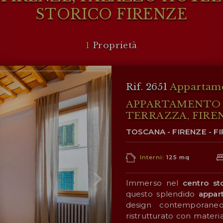
STORICO FIRENZE
1
Proprietà
Rif. 2651
Appartame
APPARTAMENTO D
TERRAZZA, FIRE
TOSCANA - FIRENZE - F
Interni:
125 mq
Immerso nel
centro st
questo splendido
appar
design contemporaneo
ristrutturato con materia