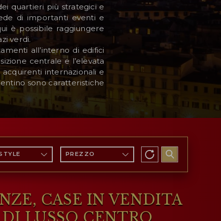
i quartieri più strategici e
sede di importanti eventi e
qui è possibile raggiungere
zi verdi.
menti all’interno di edifici
izione centrale e l’elevata
acquirenti internazionali e
iorentino sono caratteristiche
ESTYLE
PREZZO
NZE, CASE IN VENDITA
 DI LUSSO CENTRO