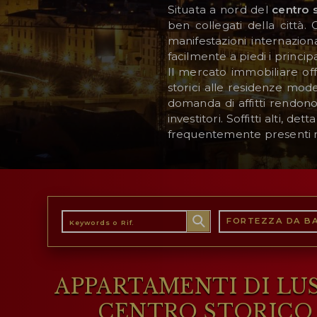
Situata a nord del
centro s
ben collegati della città.
manifestazioni internazion
AREA RISERVATA
facilmente a piedi i principa
Il mercato immobiliare offr
WISHLIST (
0
)
storici alle residenze mod
domanda di affitti rendono
investitori. Soffitti alti, d
frequentemente presenti ne
FORTEZZA DA B
APPARTAMENTI DI LUS
CENTRO STORICO 