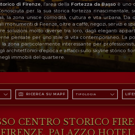
torico di Firenze
, l’area della
Fortezza da Basso
è uno de
 Conosciuta per la sua storica fortezza rinascimentale, 
ali, la zona unisce comodità, cultura e vita urbana. Da 
li monumenti di Firenze, oltre a caffè, negozi, servizi e spa
e soluzioni molto diverse tra loro, dagli eleganti apparta
erne pensate per uno stile di vita contemporaneo. La pos
 la zona particolarmente interessante per professionisti, 
ettagli architettonici d’epoca e affacci sullo skyline storico f
gli immobili del quartiere.
ASSO
RICERCA SU MAPPA
LIF
TIPOLOGIA
SO CENTRO STORICO FIRE
FIRENZE, PALAZZO HOTEL