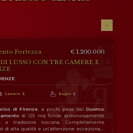
1
nto Fortezza
€ 1.200.000
I LUSSO CON TRE CAMERE E
NZE
IRENZE
Camere:
3
Bagni:
2
orico di
Firenze
, a pochi passi dal
Duomo
,
tamento
di 125 mq fonde armoniosamente
 e tradizione toscana. Completamente
li di alta qualità e un'attenzione eccezionale