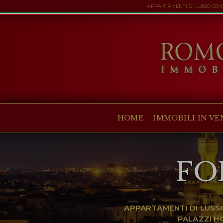
APPARTAMENTI DI LUSSO CENT
HOME
IMMOBILI IN VENDITA
COLLEZIONI
COMPANY
HOME
IMMOBILI IN VE
CHRISTIE'S
CONTATTI
FO
Valuta:
€
$
£
Lingua:
APPARTAMENTI DI LUSSO
PALAZZI H