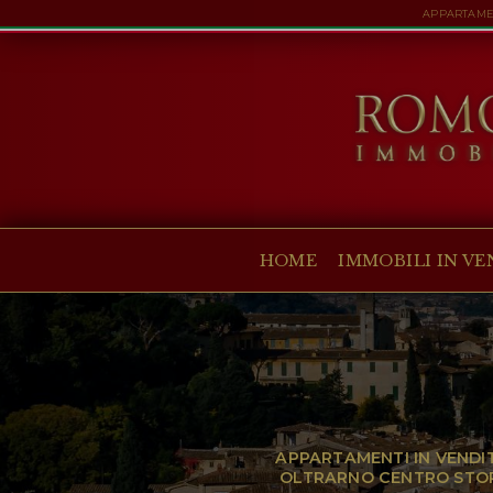
APPARTAMEN
HOME
IMMOBILI IN VENDITA
COLLEZIONI
COMPANY
HOME
IMMOBILI IN VE
CHRISTIE'S
CONTATTI
Valuta:
€
$
£
Lingua:
APPARTAMENTI IN VENDIT
OLTRARNO CENTRO STORI