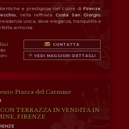
utentiche e prestigiose nel cuore di
Firenze
,
ecchio
, nella raffinata
Costa San Giorgio
,
esidenza unica, dove eleganza, tranquillità e
rfetta armonia.
tà avviene tramite un incantevole
vialetto
ini
CONTATTA
iuso da mura storiche in pietra, che introduce
ite
sfera di esclusività e riservatezza.
VEDI MAGGIORI DETTAGLI
lini
con pavé in pietra serena rende ancora più
 l’ingresso a questo esclusivo terratetto,
di pace e bellezza.
, è stato ristrutturato in modo impeccabile
imo livello e una cura meticolosa per ogni
nto Piazza del Carmine
a
ede alla zona living con area pranzo,
ON TERRAZZA IN VENDITA IN
ta al giardino da due meravigliose porte
 naturale all’ambiente. Il
giardino interno
di
MINE, FIRENZE
 garantisce tranquillità e privacy.
IRENZE
completamente attrezzata, è progettata per