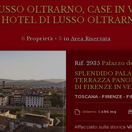
USSO OLTRARNO, CASE IN
HOTEL DI LUSSO OLTRAR
6
Proprietà +
3
in
Area Riservata
Rif. 2935
Palazzo de
SPLENDIDO PAL
TERRAZZA PANO
DI FIRENZE IN V
TOSCANA - FIRENZE - F
Interni:
1.496 mq
Affacciato sulla storica
Vi