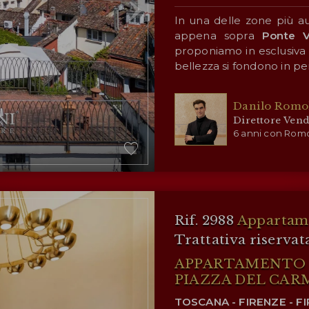
In una delle zone più a
appena sopra
Ponte V
proponiamo in esclusiva r
bellezza si fondono in pe
L’accesso alla proprie
Danilo Romol
pedonale privato
, racch
Direttore Vend
immediatamente a un’atmo
6 anni con Romo
L’elegante
corte privata
suggestivo e riservato
accogliendoci in un’oasi 
L’appartamento (185 m²)
con finiture di altiss
Rif. 2988
Appartame
dettaglio.
Trattativa riservat
Dall’ingresso si acc
APPARTAMENTO C
sapientemente collega
finestre che donano luce
PIAZZA DEL CAR
55 m², curato e riservato,
TOSCANA - FIRENZE - F
La cucina, spaziosa e 