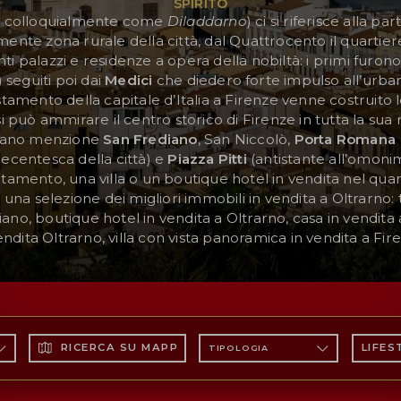
SPIRITO
 colloquialmente come
Diladdarno
) ci si riferisce alla p
lmente zona rurale della città, dal Quattrocento il quartie
i palazzi e residenze a opera della nobiltà: i primi furono
seguiti poi dai
Medici
che diedero forte impulso all’urban
stamento della capitale d’Italia a Firenze venne costruito
si può ammirare il centro storico di Firenze in tutta la sua m
ritano menzione
San
Frediano
, San Niccolò,
Porta
Romana
ecentesca della città) e
Piazza
Pitti
(antistante all’omoni
mento, una villa o un boutique hotel in vendita nel quar
 una selezione dei migliori immobili in vendita a Oltrarno
iano, boutique hotel in vendita a Oltrarno, casa in vendita
endita Oltrarno, villa con vista panoramica in vendita a Fir
RICERCA SU MAPPA
LIFES
TIPOLOGIA