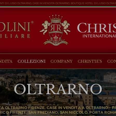
TI DI LUSSO OLTRARNO, CASE IN VENDITA OLTRARNO, BOUTIQUE HOTEL DI LUSSO OLTRA
NDITA
COLLEZIONI
COMPANY
CHRISTIE'S
CO
OLTRARNO
A OLTRARNO FIRENZE, CASE IN VENDITA A OLTRARNO – P
CO FIRENZE, SAN FREDIANO, SAN NICCOLÒ, PORTA ROMAN