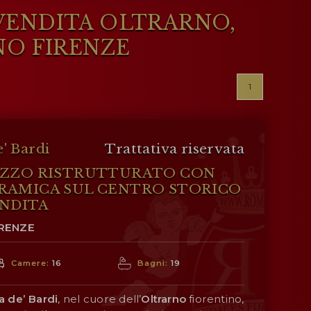
 VENDITA OLTRARNO,
NO FIRENZE
1
' Bardi
Trattativa riservata
AZZO RISTRUTTURATO CON
RAMICA SUL CENTRO STORICO
ENDITA
IRENZE
Camere:
16
Bagni:
19
a de’ Bardi
, nel cuore dell’
Oltrarno
fiorentino,