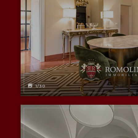
1
/30