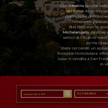
Con
Oltrarno
(anche noto
del fiume Arno. Inizia
AREA RISERVATA
costruzione di imponent
l’omonimo palazzo) 
WISHLIST (
0
)
Nel 1865, con lo spo
Michelangelo
, da dove 
settori di Oltrarno me
porta cinqu
State cercando un apparta
Romolini Immobiliare offre
lusso in vendita a San Fred
in v
OLTRARNO