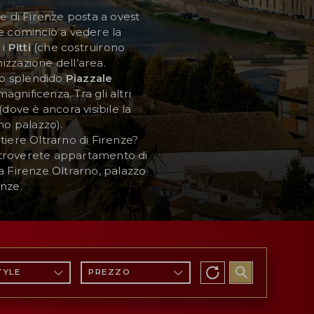
arte di Firenze posta a ovest
re cominciò a vedere la
 i
Pitti
(che costruirono
izzazione dell’area.
 lo splendido
Piazzale
agnificenza. Tra gli altri
(dove è ancora visibile la
mo palazzo).
tiere Oltrarno di Firenze?
: troverete appartamento di
 a Firenze Oltrarno, palazzo
enze.
TYLE
PREZZO