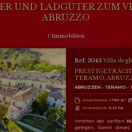
ER UND LADGÜTER ZUM V
ABRUZZO
1
Immobilien
Ref. 3043
Villa degl
PRESTIGETRÄCHT
TERAMO, ABRUZZ
ABRUZZEN - TERAMO -
Innenfläche:
1.790 m²
Grundstück:
5,47 ha
Inmitten der sanften
H
gelegen, bietet diese