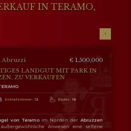
ERKAUF IN TERAMO,
1
i Abruzzi
€ 1,500,000
IGES LANDGUT MIT PARK IN
EN, ZU VERKAUFEN
 TERAMO
Schlafzimmer:
13
Bäder:
16
ügel von Teramo
im Norden der
Abruzzen
s außergewöhnliche Anwesen eine seltene