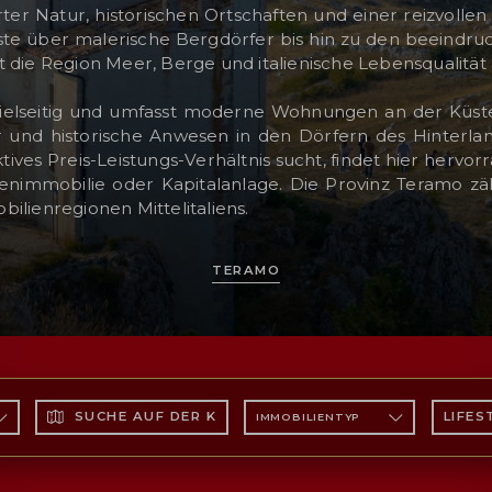
er Natur, historischen Ortschaften und einer reizvollen
ste über malerische Bergdörfer bis hin zu den beeindr
t die Region Meer, Berge und italienische Lebensqualität 
ielseitig und umfasst moderne Wohnungen an der Küste
r und historische Anwesen in den Dörfern des Hinterl
tives Preis-Leistungs-Verhältnis sucht, findet hier hervor
ienimmobilie oder Kapitalanlage. Die Provinz Teramo zä
ilienregionen Mittelitaliens.
TERAMO
SUCHE AUF DER KARTE
LIFES
IMMOBILIENTYP