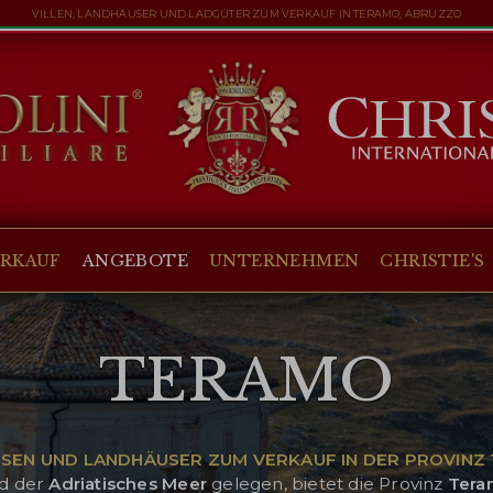
VILLEN, LANDHÄUSER UND LADGÜTER ZUM VERKAUF IN TERAMO, ABRUZZO
ERKAUF
ANGEBOTE
UNTERNEHMEN
CHRISTIE'S
TERAMO
ESEN UND LANDHÄUSER ZUM VERKAUF IN DER PROVINZ
d der
Adriatisches
Meer
gelegen, bietet die Provinz
Tera