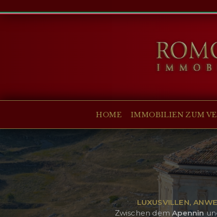
HOME
IMMOBILIEN ZUM
VERKAUF
ANGEBOTE
UNTERNEHMEN
HOME
IMMOBILIEN ZUM V
CHRISTIE'S
KONTAKT
Currency:
€
$
£
LUXUSVILLEN, ANW
Sprache:
Zwischen dem
Apennin
un