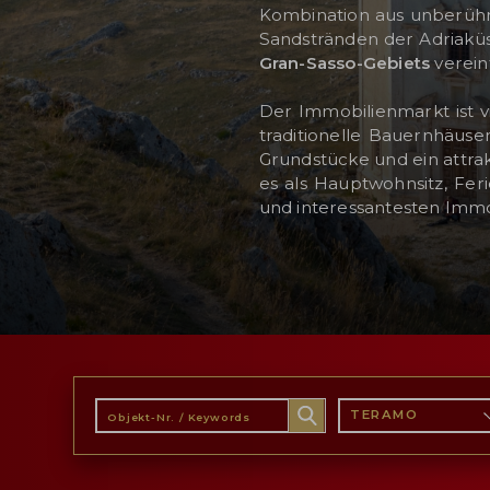
Kombination aus unberührt
Sandstränden der Adriakü
Gran-Sasso-Gebiets
verein
KUNDENBEREICH
Der Immobilienmarkt ist v
traditionelle Bauernhäuse
WISHLIST (
0
)
Grundstücke und ein attrak
es als Hauptwohnsitz, Fer
und interessantesten Immob
TERAMO