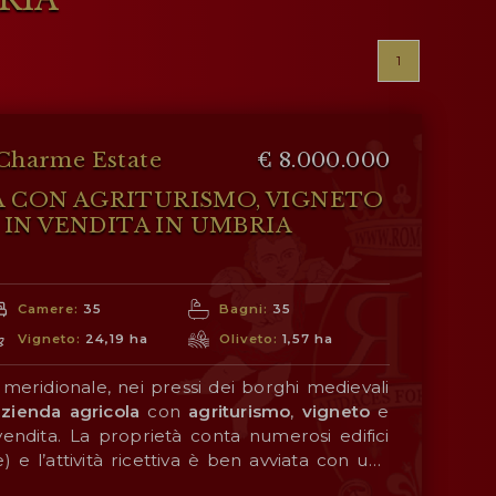
1
Charme Estate
€ 8.000.000
HA CON AGRITURISMO, VIGNETO
IN VENDITA IN UMBRIA
Camere:
35
Bagni:
35
Vigneto:
24,19 ha
Oliveto:
1,57 ha
meridionale, nei pressi dei borghi medievali
azienda agricola
con
agriturismo
,
vigneto
e
vendita. La proprietà conta numerosi edifici
e) e l’attività ricettiva è ben avviata con una
attività agricole sono affidate in gestione ad