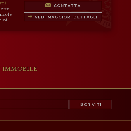
rri
roprietà dispone di un
grande
potenziale di
CONTATTA
erto
nza di numerosi edifici da ristrutturare.
nicole
VEDI MAGGIORI DETTAGLI
lini
 sua interezza per circa
154,8 ettari
, distribuiti
un unico corpo esteso prevalentemente in
ertinenze degli edifici, la tenuta affitta gran
oli ad aziende locali che si occupano della
lta dei frutti. Le coltivazioni principali sono
N IMMOBILE
ca 24,2 ha di varietà Grechetto, Chardonnay,
, Ciliegiolo e Pinot Nero),
ulivi
(1,5 ha) e
ti per la coltivazione di cereali. La rimanente
erta da
boschi misti
(circa 23,6 ha).