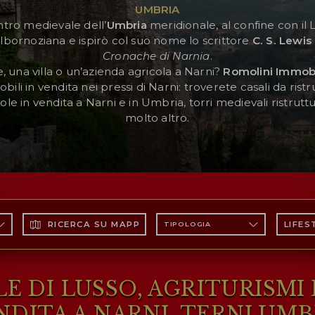
UMBRIA
ntro medievale dell’
Umbria
meridionale, al confine con il 
bornoziana e ispirò col suo nome lo scrittore
C. S. Lewis
Cronache di Narnia
.
 una villa o un’azienda agricola a Narni?
Romolini Immobi
bili in vendita nei pressi di Narni: troverete casali da ristr
cole in vendita a Narni e in Umbria, torri medievali ristrutt
molto altro.
RICERCA SU MAPPA
LIFES
TIPOLOGIA
LLE DI LUSSO, AGRITURISMI
NDITA A NARNI, TERNI UMB