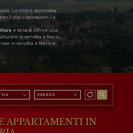
Lazio. La città è dominata
per il suo capolavoro
Le
liare
è lieta di offrire una
utturare in vendita a Narni,
urate in vendita a Narni e
TYLE
PREZZO
 E APPARTAMENTI IN
RIA