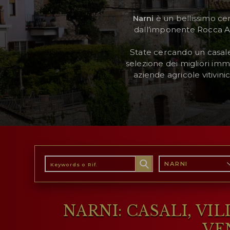
Narni
è un bellissimo ce
dall’imponente Rocca Al
AREA RISERVATA
State cercando un casale,
WISHLIST (
0
)
selezione dei migliori immo
aziende agricole vitivini
NARNI
NARNI: CASALI, VI
VE