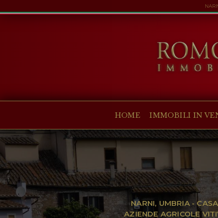
NARN
HOME
IMMOBILI IN VENDITA
COLLEZIONI
COMPANY
HOME
IMMOBILI IN VE
CHRISTIE'S
CONTATTI
Valuta:
€
$
£
Lingua:
NARNI, UMBRIA - CASA
AZIENDE AGRICOLE VITI