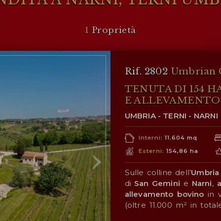
1
Proprietà
Rif. 2802
Umbrian 
TENUTA DI 154 
E ALLEVAMENTO 
UMBRIA - TERNI - NARNI
Interni:
11.604 mq
Esterni:
154,86 ha
Sulle colline dell’
Umbria
di
San
Gemini
e
Narni
,
allevamento bovino
in 
(oltre 11.000 m² in total
clientela consolidata. Le