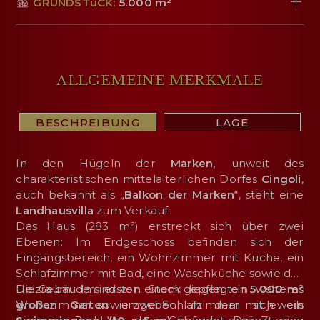
GRUNDSTüCK:
5.000 m²
ALLGEMEINE MERKMALE
BESCHREIBUNG
LAGE
In den Hügeln der
Marken,
unweit des
charakteristischen mittelalterlichen Dorfes
Cingoli
,
auch bekannt als „
Balkon der Marken
“, steht eine
Landhausvilla
zum Verkauf.
Das Haus (283 m²) erstreckt sich über zwei
Ebenen: Im Erdgeschoss befinden sich der
Eingangsbereich, ein Wohnzimmer mit Küche, ein
Schlafzimmer mit Bad, eine Waschküche sowie der
Heizraum. Im ersten Stock liegen ein weiteres
Die Gebäude sind von einem gepflegten
5.000 m²
Wohnzimmer sowie zwei Schlafzimmer mit jeweils
großen Garten
umgeben, in dem sich ein