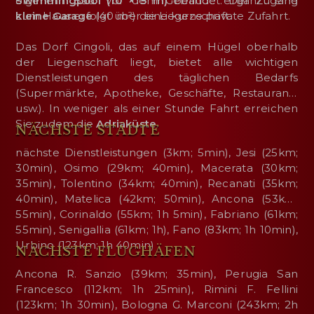
eigenem Bad. Vor dem Gebäude ergänzt eine
Swimmingpool (10 × 5 m)
befindet. Der Zugang
kleine Garage
zum Haus erfolgt über eine kurze private Zufahrt.
(40 m²) die Liegenschaft.
Das Dorf Cingoli, das auf einem Hügel oberhalb
der Liegenschaft liegt, bietet alle wichtigen
Dienstleistungen des täglichen Bedarfs
(Supermärkte, Apotheke, Geschäfte, Restaurants
usw.). In weniger als einer Stunde Fahrt erreichen
Sie zudem die
Adriaküste
.
NÄCHSTE STÄDTE
nächste Dienstleistungen (3km; 5min), Jesi (25km;
30min), Osimo (29km; 40min), Macerata (30km;
35min), Tolentino (34km; 40min), Recanati (35km;
40min), Matelica (42km; 50min), Ancona (53km;
55min), Corinaldo (55km; 1h 5min), Fabriano (61km;
55min), Senigallia (61km; 1h), Fano (83km; 1h 10min),
Urbino (123km; 1h 40min)
NÄCHSTE FLUGHÄFEN
Ancona R. Sanzio (39km; 35min), Perugia San
Francesco (112km; 1h 25min), Rimini F. Fellini
(123km; 1h 30min), Bologna G. Marconi (243km; 2h