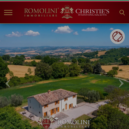
HOME
IMMOBILIEN ZUM
VERKAUF
ANGEBOTE
UNTERNEHMEN
CHRISTIE'S
KONTAKT
Currency:
€
$
£
Sprache: