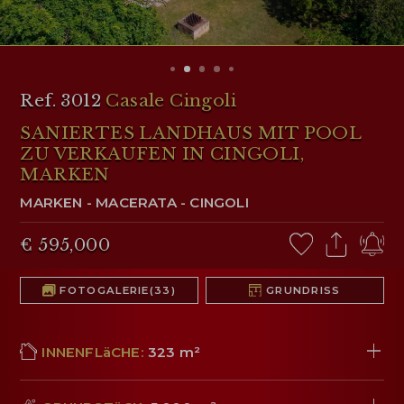
KUNDENBEREICH
Ref. 3012
Casale Cingoli
WISHLIST (
0
)
SANIERTES LANDHAUS MIT POOL
ZU VERKAUFEN IN CINGOLI,
MARKEN
MARKEN
-
MACERATA
-
CINGOLI
€ 595,000
FOTOGALERIE
(33)
GRUNDRISS
INNENFLäCHE:
323 m²