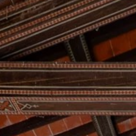
KUNDENBEREICH
WISHLIST (
0
)