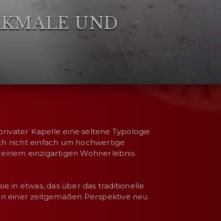
KMALE UND
privater Kapelle eine seltene Typologie
ich nicht einfach um hochwertige
 einem einzigartigen Wohnerlebnis
 in etwas, das über das traditionelle
 in einer zeitgemäßen Perspektive neu