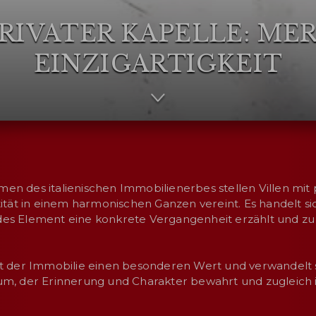
PRIVATER KAPELLE:
MER
EINZIGARTIGKEIT
en des italienischen Immobilienerbes stellen Villen mit 
ntität in einem harmonischen Ganzen vereint. Es handelt s
des Element eine konkrete Vergangenheit erzählt und zu
ht der Immobilie einen besonderen Wert und verwandelt sie
aum, der Erinnerung und Charakter bewahrt und zugleich