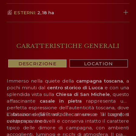
ESTERNI:
2,18 ha
CARATTERISTICHE GENERALI
DESCRIZIONE
LOCATION
Immerso nella quiete della
campagna toscana
, a
pochi minuti dal
centro storico di
Lucca
e con una
splendida vista sulla
Chiesa di San Michele
, questo
affascinante
casale in pietra
rappresenta una
perfetta espressione dell'autenticità toscana, dove
il fascino della tradizione si unisce al comfort
L’abitazione
(588 m², 11 camere e 11 bagni) si
contemporaneo.
sviluppa su tre livelli e conserva intatto il carattere
tipico delle dimore di campagna, con ambienti
accoglienti, luminosi e ricchi di atmosfera. Il piano