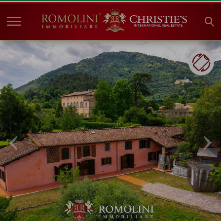
HOME
IMMOBILI IN VENDITA
COLLEZIONI
COMPANY
CHRISTIE'S
CONTATTI
Valuta:
€
$
£
Lingua: