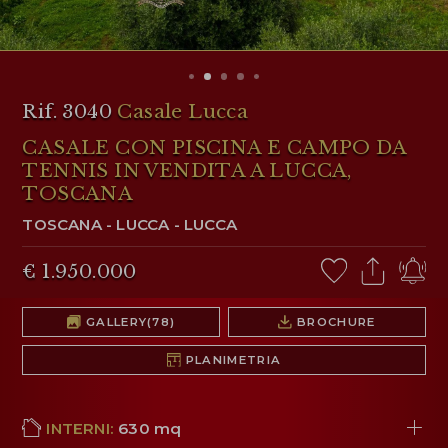
AREA RISERVATA
WISHLIST (
0
)
Rif. 3040
Casale Lucca
CASALE CON PISCINA E CAMPO DA
TENNIS IN VENDITA A LUCCA,
TOSCANA
TOSCANA
-
LUCCA
-
LUCCA
€ 1.950.000
GALLERY
(78)
BROCHURE
PLANIMETRIA
INTERNI:
630 mq