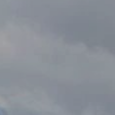
AREA RISERVATA
WISHLIST (
0
)