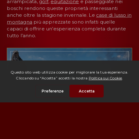
arrampicata,
golf
,
equitazione
e passeggiate nei
boschi rendono queste proprietà interessanti
anche oltre la stagione invernale. Le
case di lusso in
montagna
più apprezzate sono infatti quelle
capaci di offrire un’esperienza completa durante
tutto l’anno.
Cerca
Salvati
Whatsapp
E-mail
Chiama