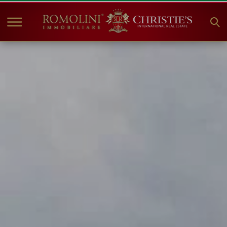
HOME
IMMOBILI IN VENDITA
COLLEZIONI
COMPANY
CHRISTIE'S
CONTATTI
Valuta:
€
$
£
Lingua: