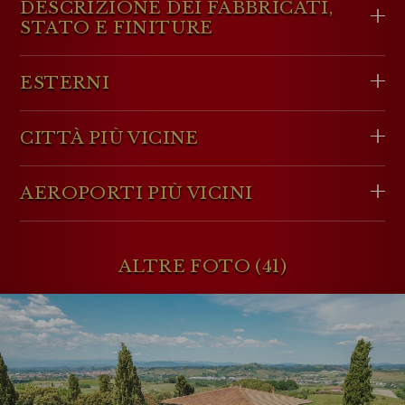
DESCRIZIONE DEI FABBRICATI,
STATO E FINITURE
ESTERNI
CITTÀ PIÙ VICINE
AEROPORTI PIÙ VICINI
ALTRE FOTO (41)