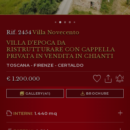
AREA RISERVATA
WISHLIST (
0
)
Rif. 2454
Villa Novecento
VILLA D'EPOCA DA
RISTRUTTURARE CON CAPPELLA
PRIVATA IN VENDITA IN CHIANTI
TOSCANA
-
FIRENZE
-
CERTALDO
€ 1.200.000
GALLERY
(41)
BROCHURE
INTERNI:
1.440 mq