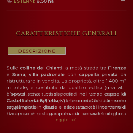
ESTERNI:
8,50 ha
CARATTERISTICHE GENERALI
DESCRIZIONE
Sulle
colline del
Chianti
, a metà strada tra
Firenze
e
Siena
,
villa padronale
con
cappella privata
da
ristrutturare in vendita. La proprietà, oltre 1.400 m²
in totale, è costituita da quattro edifici (una villa
d’epoca, due casali rustici e una cappella)
I servizi sono tutti disponibili nel vicino paese di
circondati da
Castelfiorentino
8,5 ettari
(4km; 5’) e l’immobile è facilmente
di terreno. Gli edifici sono
attualmente in disuso e necessitano di interventi di
raggiungibile grazie alla viabilità comunale.
recupero e restauro prima di tornare fruibili, ma
L’accesso è poi garantito da un viale in ghiaia
sarebbero molto adatti per l’avvio di un’
alberato (in ottime condizioni di manutenzione). La
Leggi di più...
attività
ricettiva
posizione baricentrica nel cuore della
.
Toscana
,