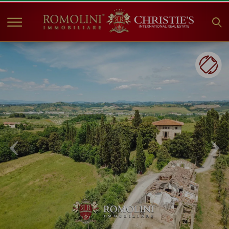
HOME
IMMOBILI IN VENDITA
COLLEZIONI
COMPANY
CHRISTIE'S
CONTATTI
Valuta:
€
$
£
Lingua: