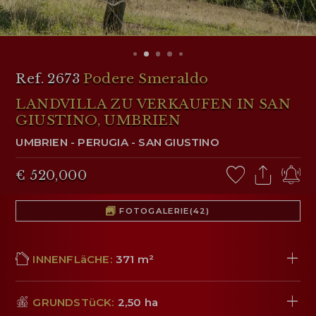
KUNDENBEREICH
Ref. 2673
Podere Smeraldo
WISHLIST (
0
)
LANDVILLA ZU VERKAUFEN IN SAN
GIUSTINO, UMBRIEN
UMBRIEN
-
PERUGIA
-
SAN GIUSTINO
€ 520,000
FOTOGALERIE
(42)
INNENFLäCHE:
371 m²
GRUNDSTüCK:
2,50 ha