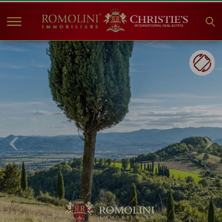
HOME
IMMOBILIEN ZUM
VERKAUF
ANGEBOTE
UNTERNEHMEN
CHRISTIE'S
KONTAKT
Currency:
€
$
£
Sprache: