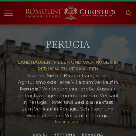
HOME
PERUGIA
IMMOBILIEN ZUM
VERKAUF
ANGEBOTE
LANDHÄUSER, VILLEN UND WOHNUGEN IN
PERUGIA ZU VERKAUFEN
UNTERNEHMEN
Suchen Sie ein Bauernhaus, einen
CHRISTIE'S
Agriturismo oder eine Villa zum Verkauf in
Perugia
? Wir bieten eine große Auswahl
KONTAKT
an hochwertigen Immobilien zum Verkauf
in Perugia. Hotel und
Bed & Breakfast
Currency:
zum Verkauf in Perugia. Schlösser und
€
$
£
Weingüter zum Verkauf in Perugia.
Mehr lesen...
Wohnungen in Perugia zu verkaufen. Zu
den schönsten Orten in der Provinz
Sprache:
ASSISI
BETTONA
BEVAGNA
Perugia gehören
Assisi
, Bettona, Castel