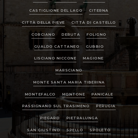
Rigone, Castiglione del Lago, Citerna, Città
CASTIGLIONE DEL LAGO
CITERNA
della Pieve,
Città di Castello
, Collazzone,
Corciano, Deruta,
Foligno
,
Gubbio
,
CITTÀ DELLA PIEVE
CITTÀ DI CASTELLO
KUNDENBEREICH
Lisciano Niccone, Magione, Marsciano,
Monte Santa Maria Tiberina, Montone,
CORCIANO
DERUTA
FOLIGNO
WISHLIST (
0
)
Panicale, Passignano sul Trasimeno,
Piegaro, Pietralunga, San Giustino, Spello,
GUALDO CATTANEO
GUBBIO
Spoleto
,
Todi
, Tuoro sul Trasimeno und
LISCIANO NICCONE
MAGIONE
Umbertide
.
MARSCIANO
MONTE SANTA MARIA TIBERINA
MONTEFALCO
MONTONE
PANICALE
PASSIGNANO SUL TRASIMENO
PERUGIA
PIEGARO
PIETRALUNGA
SAN GIUSTINO
SPELLO
SPOLETO