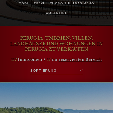
TODI
TREVI
TUORO SUL TRASIMENO
UMBERTIDE
PERUGIA, UMBRIEN: VILLEN,
LANDHÄUSER UND WOHNUNGEN IN
PERUGIA ZU VERKAUFEN
117
Immobilien +
17
im
reservierten Bereich