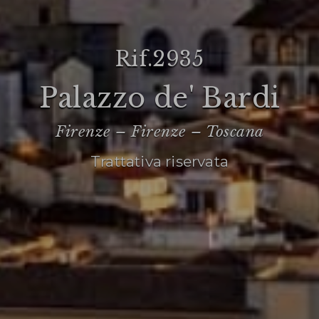
rif.2935
Palazzo de' Bardi
Firenze – Firenze – Toscana
Trattativa riservata