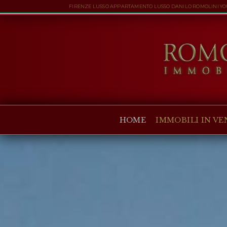
FIRENZE LUSSO APPARTAMENTO LUSSO DANILO ROMOLINI YOUT
HOME
IMMOBILI IN VENDITA
COLLEZIONI
COMPANY
HOME
IMMOBILI IN VE
CHRISTIE'S
CONTATTI
Valuta:
€
$
£
Lingua: