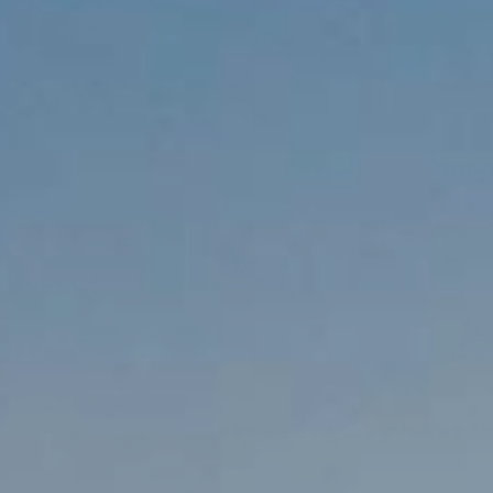
AREA RISERVATA
WISHLIST (
0
)