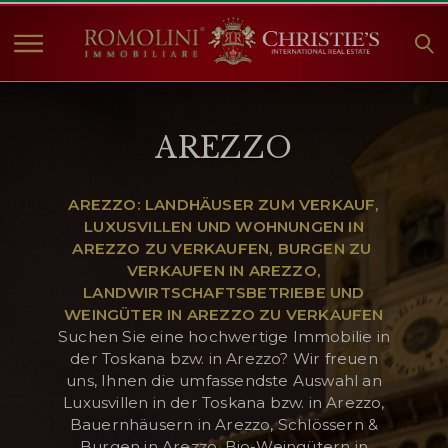
HOME
AREZZO
IMMOBILIEN ZUM
VERKAUF
ANGEBOTE
AREZZO: LANDHÄUSER ZUM VERKAUF,
LUXUSVILLEN UND WOHNUNGEN IN
UNTERNEHMEN
AREZZO ZU VERKAUFEN, BURGEN ZU
CHRISTIE'S
VERKAUFEN IN AREZZO,
LANDWIRTSCHAFTSBETRIEBE UND
KONTAKT
WEINGÜTER IN AREZZO ZU VERKAUFEN
Suchen Sie eine hochwertige Immobilie in
Currency:
der Toskana bzw. in Arezzo? Wir freuen
€
$
£
uns, Ihnen die umfassendste Auswahl an
Luxusvillen in der Toskana bzw. in Arezzo,
Bauernhäusern in Arezzo, Schlössern &
Sprache:
Burgen in Arezzo, Bio-Weingütern in