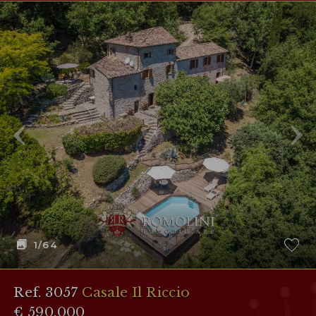
1
/64
Ref. 3057
Casale Il Riccio
€ 590,000