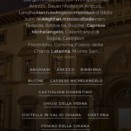
Arezzo, Bauernhöfen in Arezzo,
Landhäusern in Arezzo, Hotels und B&Bs
Hochwertige Immobilien
zum Verkauf in Arezzo anzubieten.
in
Anghiari
, Arezzo, Badia
KUNDENBEREICH
Tedalda, Bibbiena, Bucine,
Caprese
Michelangelo
, Castelfranco di
WISHLIST (
0
)
Sopra, Castiglion
Fiorentino, Cortona, Foiano della
Chiana,
Laterina
, Monte San
Mehr lesen...
Savino,
Monterchi
, Pieve Santo
Stefano, Sansepolcro und Subbiano.
ANGHIARI
AREZZO
BIBBIENA
BUCINE
CAPRESE MICHELANGELO
CASTIGLION FIORENTINO
CHIUSI DELLA VERNA
CIVITELLA IN VAL DI CHIANA
CORTONA
FOIANO DELLA CHIANA