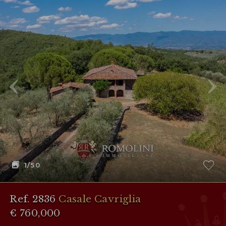
1
/50
Ref. 2836
Casale Cavriglia
€ 760,000