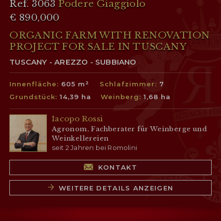
Ref. 3063
Podere Giaggiolo
€ 890,000
ORGANIC FARM WITH RENOVATION
PROJECT FOR SALE IN TUSCANY
TUSCANY - AREZZO - SUBBIANO
Innenfläche:
605 m²
Schlafzimmer:
7
Grundstück:
14,39 ha
Weinberg:
1,68 ha
Iacopo Rossi
Agronom, Fachberater für Weinberge und
Weinkellereien
seit 2 Jahren bei Romolini
KONTAKT
WEITERE DETAILS ANZEIGEN