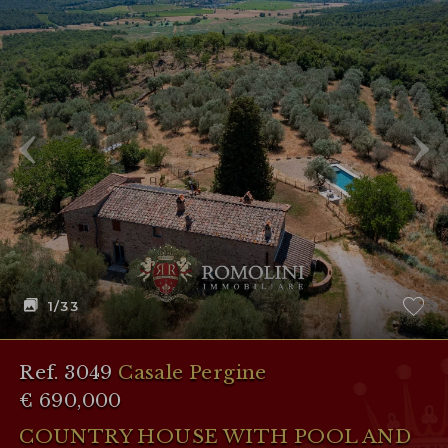
1
/33
Ref. 3049
Casale Pergine
€ 690,000
COUNTRY HOUSE WITH POOL AND