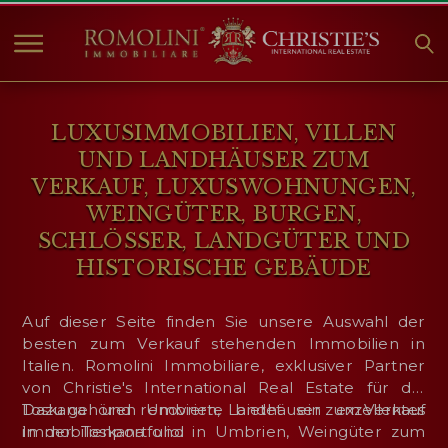
HOME
LUXUSIMMOBILIEN, VILLEN
IMMOBILIEN ZUM
UND LANDHÄUSER ZUM
VERKAUF
VERKAUF, LUXUSWOHNUNGEN,
ANGEBOTE
WEINGÜTER, BURGEN,
UNTERNEHMEN
SCHLÖSSER, LANDGÜTER UND
CHRISTIE'S
HISTORISCHE GEBÄUDE
KONTAKT
Auf dieser Seite finden Sie unsere Auswahl der
besten zum Verkauf stehenden Immobilien in
Currency:
Italien. Romolini Immobiliare, exklusiver Partner
€
$
£
von Christie's International Real Estate für die
Toskana und Umbrien, bietet ein exzellentes
Dazu gehören renovierte Landhäuser zum Verkauf
Sprache:
Immobilienportfolio.
in der Toskana und in Umbrien, Weingüter zum